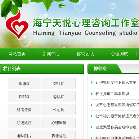
网站首页
新闻中心
咨询团队
心理测试
栏目列表
抑郁症
让抑郁症变得不那么重要
焦虑症
强迫症
轻度抑郁症基本常识
抑郁症
恐惧症
调节心态很重要职场郁症
疑病癔病
性心理
让幸福扎根于抑郁症患者
职场减压
心理测量
过度溺爱容易造成抑郁症
趣味图片
职业规划
抑郁症的自我测试和断定