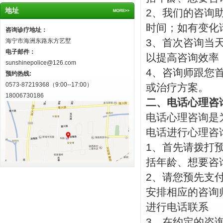
地址
2、我们的咨询
时间；如有变化
咨询诊疗地址：
3、首次咨询当天
海宁市海洲东路东方艺墅
电子邮件：
以提高咨询效率
sunshinepolice@126.com
4、咨询师跟您
预约热线:
0573-87219368（9:00--17:00）
或治疗方案。
18006730186
二、电话心理咨
电话心理咨询是
电话进行心理咨
1、首先请拨打
括年龄、想要咨
2、请您预先支
安排相应的咨询
进行电话联系
3、在约定的咨