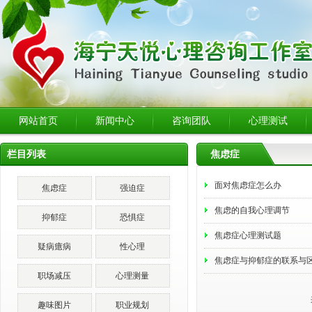
网站首页
新闻中心
咨询团队
心理测试
栏目列表
焦虑症
面对焦虑症怎么办
焦虑症
强迫症
焦虑的自我心理调节
抑郁症
恐惧症
焦虑症心理测试题
疑病癔病
性心理
焦虑症与抑郁症的联系与
职场减压
心理测量
趣味图片
职业规划